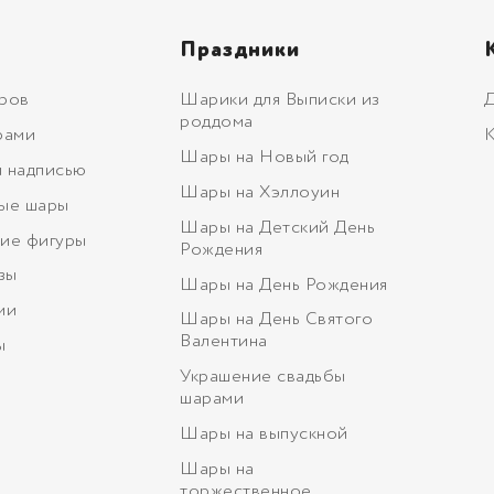
Праздники
ров
Шарики для Выписки из
Д
роддома
рами
К
Шары на Новый год
 надписью
Шары на Хэллоуин
ые шары
Шары на Детский День
ие фигуры
Рождения
зы
Шары на День Рождения
ми
Шары на День Святого
Валентина
ы
Украшение свадьбы
шарами
Шары на выпускной
Шары на
торжественное