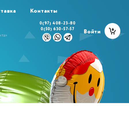
тавка
Контакты
0(97) 408-23-80
0(50) 630-57-57
Войти
нта»