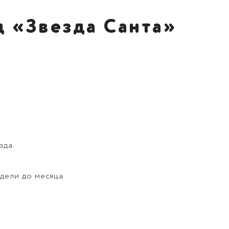
д «Звезда Санта»
зда.
.
дели до месяца.