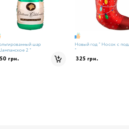
ольгированный шар
Новый год " Носок с по
ампанское 2 "
"
350 грн.
 325 грн.