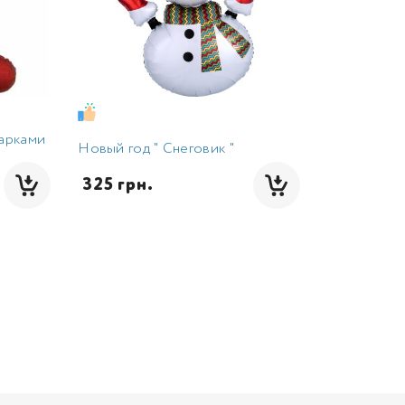
дарками
Новый год " Снеговик "
 325 грн.