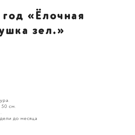
 год «Ёлочная
ушка зел.»
ура.
 50 см.
.
едели до месяца