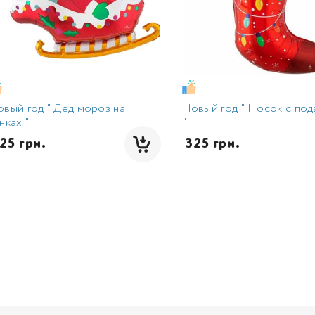
вый год " Дед мороз на
Новый год " Носок с по
нках "
"
325 грн.
 325 грн.