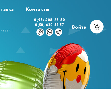
тавка
Контакты
0(97) 408-23-80
0(50) 630-57-57
Войти
ка зел.»