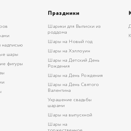
Праздники
ров
Шарики для Выписки из
Д
роддома
рами
К
Шары на Новый год
 надписью
Шары на Хэллоуин
ые шары
Шары на Детский День
ие фигуры
Рождения
зы
Шары на День Рождения
ми
Шары на День Святого
Валентина
ы
Украшение свадьбы
шарами
Шары на выпускной
Шары на
торжественное