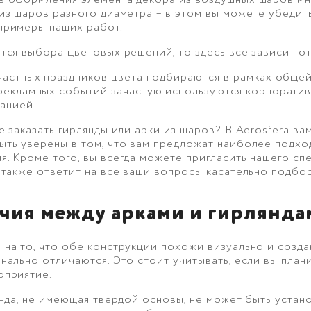
из шаров разного диаметра – в этом вы можете убедить
примеры наших работ.
тся выбора цветовых решений, то здесь все зависит о
частных праздников цвета подбираются в рамках общей
рекламных событий зачастую используются корпорати
анией.
е заказать гирлянды или арки из шаров? В Aerosfera ва
ыть уверены в том, что вам предложат наиболее подх
я. Кроме того, вы всегда можете пригласить нашего с
 также ответит на все ваши вопросы касательно подбо
чия между арками и гирлянда
 на то, что обе конструкции похожи визуально и созд
нально отличаются. Это стоит учитывать, если вы план
оприятие.
янда, не имеющая твердой основы, не может быть устан