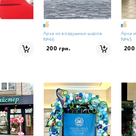
Арка из воздушных шаров
Арка 
№46
№45
  200 грн.
  20