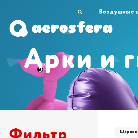
Воздушные 
Арки и 
Закажите Арки и гирлянды в Aerosfera по доступ
ценам 🗸 Наш опыт работы более 11 лет гарантир
высокое качество продукции ➤ Широкий
ассортимент и доставка по Киеву.
Фильтр
Шарики 