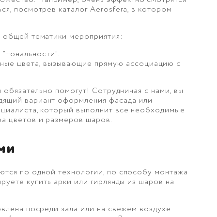
ся, посмотрев каталог Aerosfera, в котором
т общей тематики мероприятия:
 “тональности”.
вные цвета, вызывающие прямую ассоциацию с
м обязательно помогут! Сотрудничая с нами, вы
одящий вариант оформления фасада или
пециалиста, который выполнит все необходимые
ра цветов и размеров шаров.
ми
аются по одной технологии, по способу монтажа
ируете купить арки или гирлянды из шаров на
овлена посреди зала или на свежем воздухе –