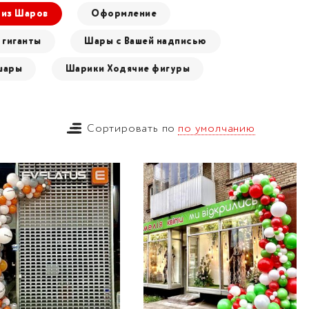
 из Шаров
Оформление
гиганты
Шары с Вашей надписью
шары
Шарики Ходячие фигуры
Сортировать по
по умолчанию