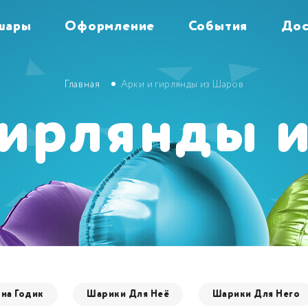
шары
Оформление
События
Дос
Главная
Арки и гирлянды из Шаров
гирлянды 
ным
ует
на Годик
Шарики Для Неё
Шарики Для Него