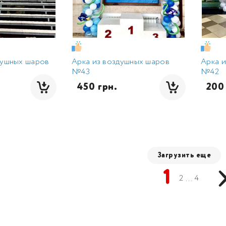
душных шаров
Арка из воздушных шаров
Арка 
№43
№42
  450 грн.
  20
Загрузить еще
1
...
2
4