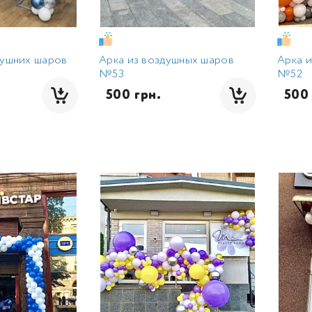
душних шаров
Арка из воздушных шаров
Арка 
№53
№52
  500 грн.
  500