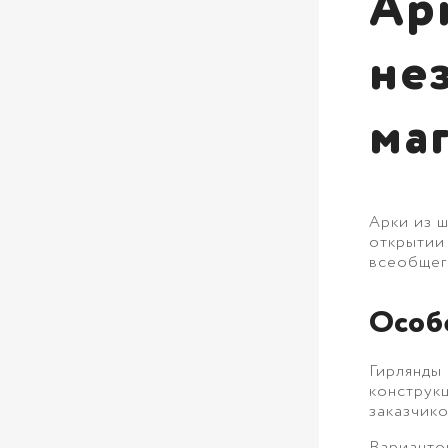
Ар
не
ма
Арки из 
открытии
всеобщег
Особ
Гирлянды 
конструкц
заказчико
Варианто