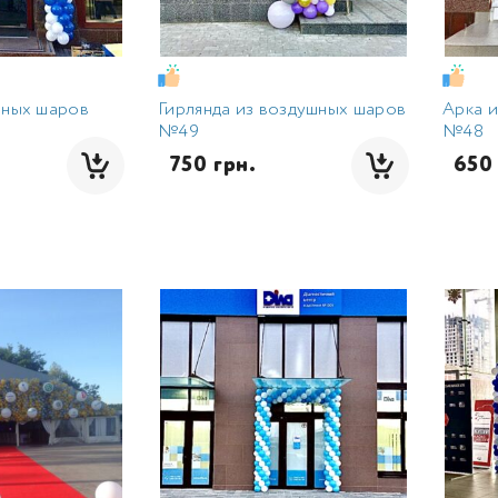
шных шаров
Гирлянда из воздушных шаров
Арка 
№49
№48
  750 грн.
  650