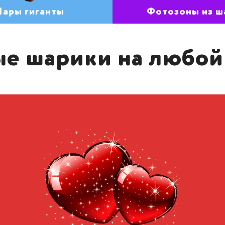
ары гиганты
Фотозоны из ш
е шарики на любой