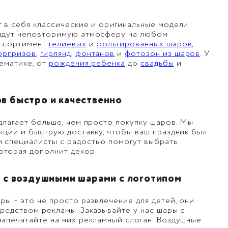
 в себя классические и оригинальные модели
адут неповторимую атмосферу на любом
ассортимент
гелиевых
и
фольгированных шаров
,
юрпризов
,
гирлянд
,
фонтанов
и
фотозон из шаров
. У
ематике, от
рождения ребенка
до
свадьбы
и
в быстро и качественно
длагает больше, чем просто покупку шаров. Мы
кции и быструю доставку, чтобы ваш праздник был
 специалисты с радостью помогут выбрать
которая дополнит декор.
с с воздушными шарами с логотипом
ры – это не просто развлечение для детей, они
редством рекламы. Заказывайте у нас шары с
апечатайте на них рекламный слоган. Воздушные