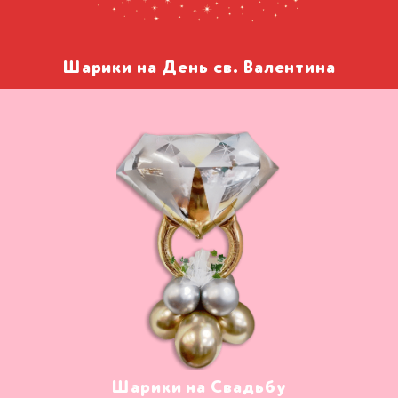
Шарики на День св. Валентина
Шарики на Свадьбу