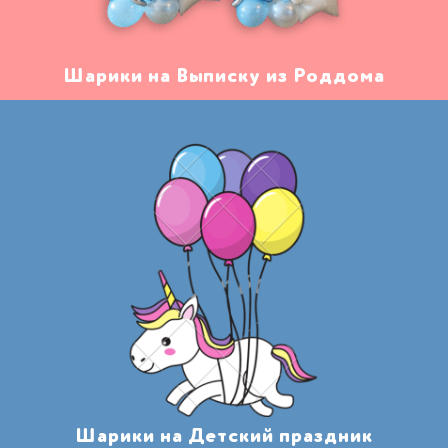
Шарики на Выписку из Роддома
Шарики на Детский праздник