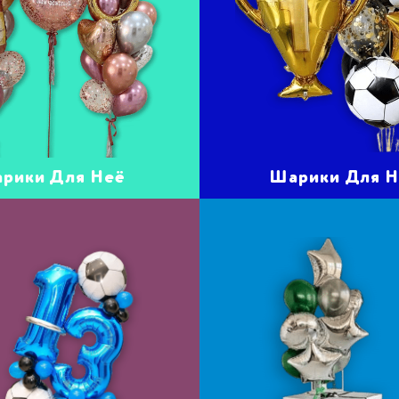
рики Для Неё
Шарики Для Н