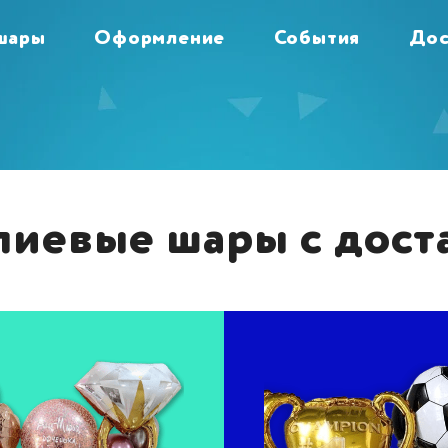
шары
Оформление
События
Дос
иевые шары с дост