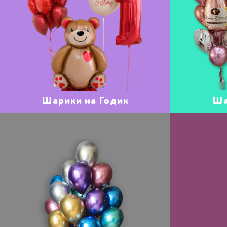
Шарики на Годик
Ша