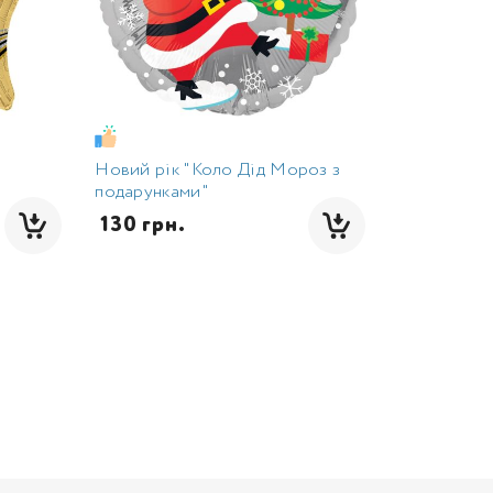
Новий рік "Коло Дід Мороз з
подарунками"
 130 грн.