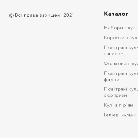
Каталог
©
Всі права захищені 2021
Набори з кул
Коробки з кул
Повітряні кул
написом
Фольговані ку
Повітряні кул
фігури
Повітряні кул
сюрпризи
Кулі з пір'ям
Гелієві кульки