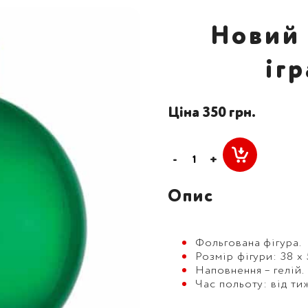
Новий 
ігр
Ціна 350 грн.
-
+
Опис
Фольгована фігура.
Розмір фігури: 38 х 
Наповнення – гелій.
Час польоту: від ти