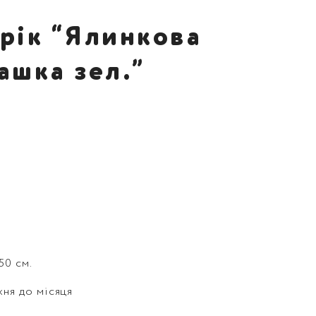
рік “Ялинкова
ашка зел.”
50 см.
жня до місяця