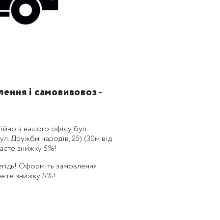
ення і самовивовоз -
ійно з нашого офісу бул.
л. Дружби народів, 25) (30м від
маєте знижку 5%!
егідь! Оформіть замовлення
маєте знижку 5%!