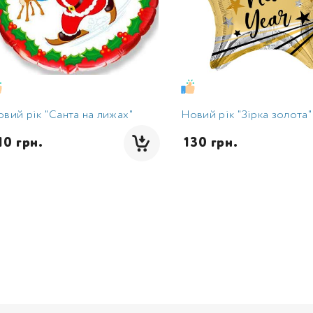
вий рік "Санта на лижах"
Новий рік "Зірка золота"
110 грн.
 130 грн.