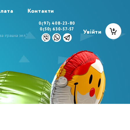
плата
Контакти
0(97) 408-23-80
0(50) 630-57-57
Увійти
а іграшка зел.”