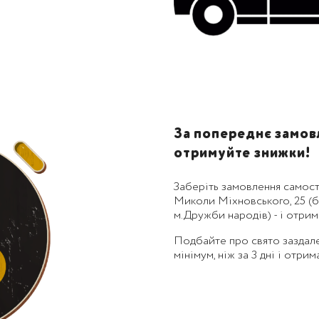
За попереднє замовл
отримуйте знижки!
Заберіть замовлення самост
Миколи Міхновського, 25 (бу
м.Дружби народів) - і отри
Подбайте про свято заздал
мінімум, ніж за 3 дні і отри