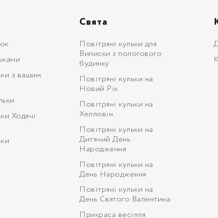
Свята
ьок
Повітряні кульки для
Д
Виписки з пологового
ьками
К
будинку
ьки з вашим
Повітряні кульки на
Новий Рік
льки
Повітряні кульки на
Хелловін
ьки Ходячі
Повітряні кульки на
Дитячий День
ьки
Народження
Повітряні кульки на
День Народження
Повітряні кульки на
День Святого Валентина
Прикраса весілля