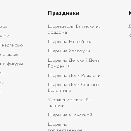
Праздники
ров
Шарики для Выписки из
Д
роддома
рами
К
Шары на Новый год
 надписью
Шары на Хэллоуин
ые шары
Шары на Детский День
ие фигуры
Рождения
зы
Шары на День Рождения
ми
Шары на День Святого
Валентина
ы
Украшение свадьбы
шарами
Шары на выпускной
Шары на
торжественное