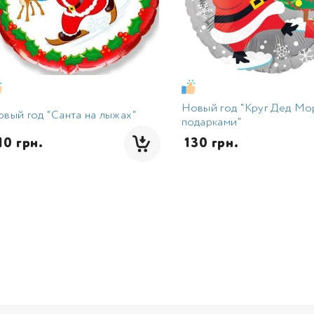
Новый год "Круг Дед Мо
вый год "Санта на лыжах"
подарками"
110 грн.
 130 грн.