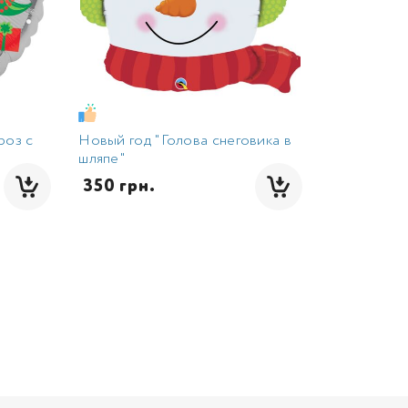
роз с
Новый год "Голова снеговика в
шляпе"
 350 грн.