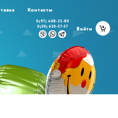
тавка
Контакты
0(97) 408-23-80
0(50) 630-57-57
Войти
1»