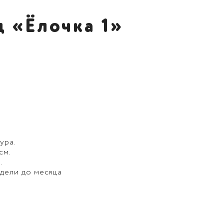
 «Ёлочка 1»
ура.
см.
.
едели до месяца