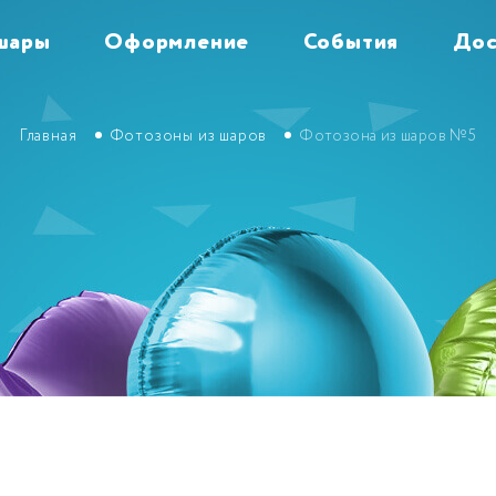
шары
Оформление
События
Дос
Главная
Фотозоны из шаров
Фотозона из шаров №5