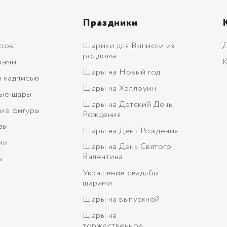
Праздники
ров
Шарики для Выписки из
Д
роддома
рами
К
Шары на Новый год
 надписью
Шары на Хэллоуин
ые шары
Шары на Детский День
ие фигуры
Рождения
зы
Шары на День Рождения
ми
Шары на День Святого
Валентина
ы
Украшение свадьбы
шарами
Шары на выпускной
Шары на
торжественное