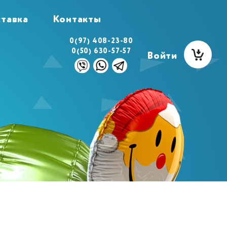
тавка
Контакты
0(97) 408-23-80
0(50) 630-57-57
Войти