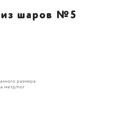
 из шаров №5
азного размера.
а метр/пог.