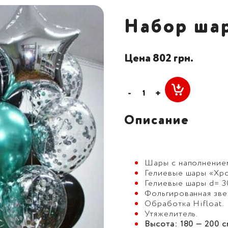
Набор ша
Цена 802 грн.
-
+
Описание
Шары с наполнением 
Гелиевые шары «Хром
Гелиевые шары d= 30
Фольгированная звез
Обработка Hifloat.
Утяжелитель.
Высота: 180 — 200 с