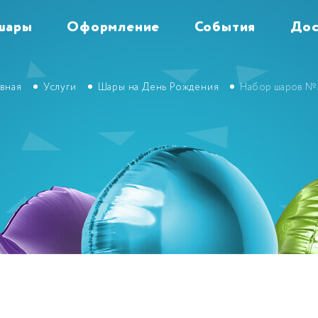
шары
Оформление
События
Дос
авная
Услуги
Шары на День Рождения
Набор шаров №