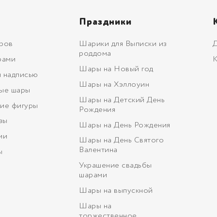
Праздники
ров
Шарики для Выписки из
Д
роддома
рами
К
Шары на Новый год
 надписью
Шары на Хэллоуин
ые шары
Шары на Детский День
ие фигуры
Рождения
зы
Шары на День Рождения
ми
Шары на День Святого
Валентина
ы
Украшение свадьбы
шарами
Шары на выпускной
Шары на
торжественное