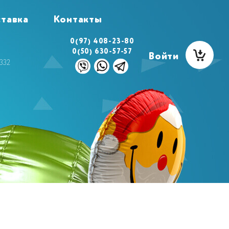
тавка
Контакты
0(97) 408-23-80
0(50) 630-57-57
Войти
332