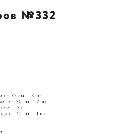
ров №332
d= 35 см. — 3 шт.
» d= 30 см. — 2 шт.
 см. — 3 шт.
да d= 45 см. — 1 шт.
м.