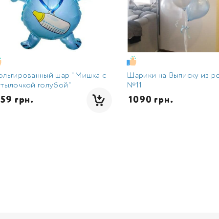
ольгированный шар "Мишка с
Шарики на Выписку из р
тылочкой голубой"
№11
459 грн.
 1090 грн.