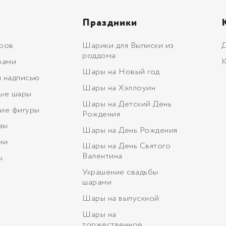
Праздники
ров
Шарики для Выписки из
Д
роддома
рами
К
Шары на Новый год
 надписью
Шары на Хэллоуин
ые шары
Шары на Детский День
ие фигуры
Рождения
зы
Шары на День Рождения
ми
Шары на День Святого
Валентина
ы
Украшение свадьбы
шарами
Шары на выпускной
Шары на
торжественное