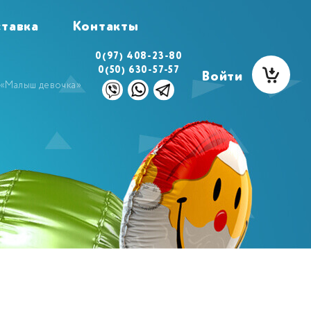
тавка
Контакты
0(97) 408-23-80
0(50) 630-57-57
Войти
 «Малыш девочка»