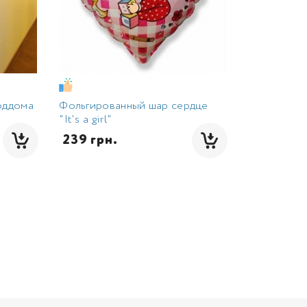
оддома
Фольгированный шар сердце
"It's a girl"
 239 грн.