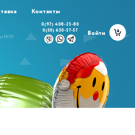
тавка
Контакты
0(97) 408-23-80
0(50) 630-57-57
Войти
ми №29