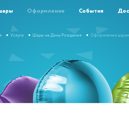
шары
Оформление
События
Дос
я
Услуги
Шары на День Рождения
Оформление шара