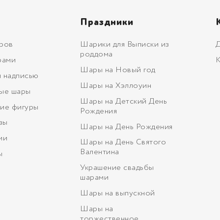
Праздники
ров
Шарики для Выписки из
Д
роддома
рами
К
Шары на Новый год
 надписью
Шары на Хэллоуин
ые шары
Шары на Детский День
ие фигуры
Рождения
зы
Шары на День Рождения
ми
Шары на День Святого
Валентина
ы
Украшение свадьбы
шарами
Шары на выпускной
Шары на
торжественное