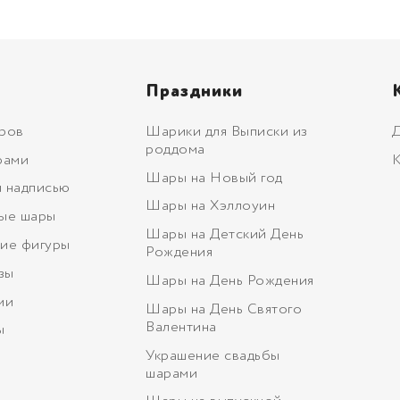
Праздники
ров
Шарики для Выписки из
Д
роддома
рами
К
Шары на Новый год
 надписью
Шары на Хэллоуин
ые шары
Шары на Детский День
ие фигуры
Рождения
зы
Шары на День Рождения
ми
Шары на День Святого
Валентина
ы
Украшение свадьбы
шарами