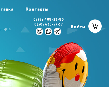
тавка
Контакты
0(97) 408-23-80
0(50) 630-57-57
Войти
ми №19