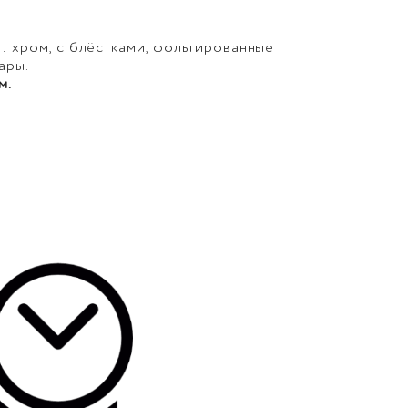
: хром, с блёстками, фольгированные
ары.
м.