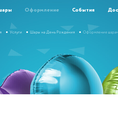
шары
Оформление
События
Дос
я
Услуги
Шары на День Рождения
Оформление шара