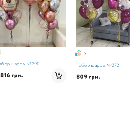
19
абор шаров №290
Набор шаров №272
4816 грн.
 809 грн.