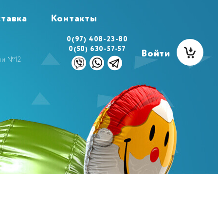
тавка
Контакты
0(97) 408-23-80
0(50) 630-57-57
Войти
ми №12