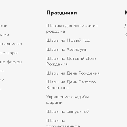
Праздники
ров
Шарики для Выписки из
Д
роддома
рами
К
Шары на Новый год
 надписью
Шары на Хэллоуин
ые шары
Шары на Детский День
ие фигуры
Рождения
зы
Шары на День Рождения
ми
Шары на День Святого
Валентина
ы
Украшение свадьбы
шарами
Шары на выпускной
Шары на
торжественное