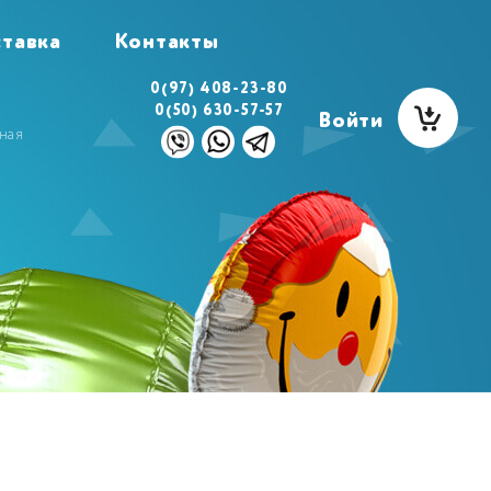
тавка
Контакты
0(97) 408-23-80
0(50) 630-57-57
Войти
ная