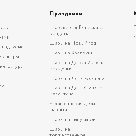
Праздники
ров
Шарики для Выписки из
Д
роддома
рами
К
Шары на Новый год
 надписью
Шары на Хэллоуин
ые шары
Шары на Детский День
ие фигуры
Рождения
зы
Шары на День Рождения
ми
Шары на День Святого
Валентина
ы
Украшение свадьбы
шарами
Шары на выпускной
Шары на
торжественное