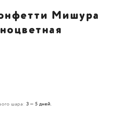
онфетти Мишура
зноцветная
вого шара:
3 — 5 дней.