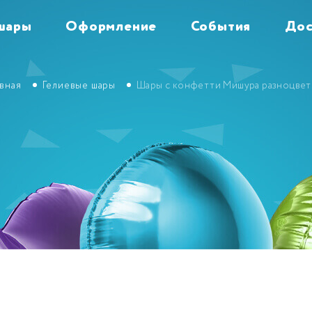
шары
Оформление
События
Дос
авная
Гелиевые шары
Шары с конфетти Мишура разноцвет