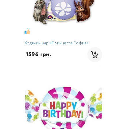
Ходячий шар «Принцесса София»
 1596 грн.