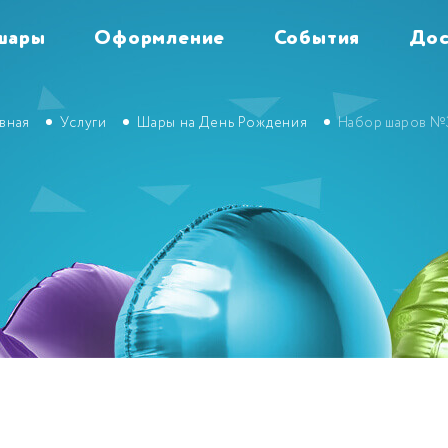
шары
Оформление
События
Дос
авная
Услуги
Шары на День Рождения
Набор шаров №