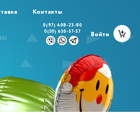
тавка
Контакты
0(97) 408-23-80
0(50) 630-57-57
Войти
363