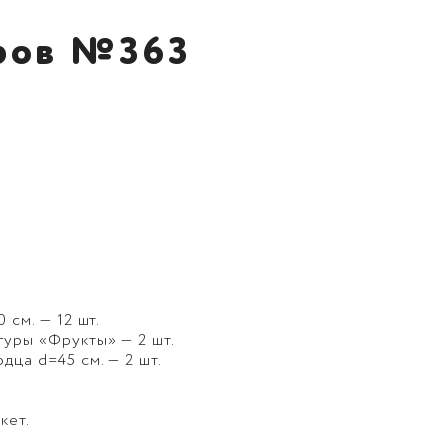
ров №363
 см. — 12 шт.
уры «Фрукты» — 2 шт.
ца d=45 см. — 2 шт.
кет.