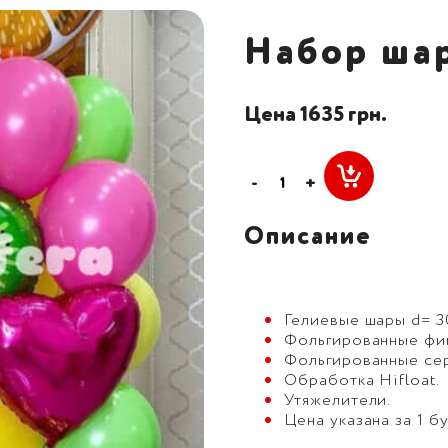
Набор ша
Цена 1635 грн.
-
+
Описание
Гелиевые шары d= 30
Фольгированные фиг
Фольгированные серд
Обработка Hifloat.
Утяжелители.
Цена указана за 1 бу