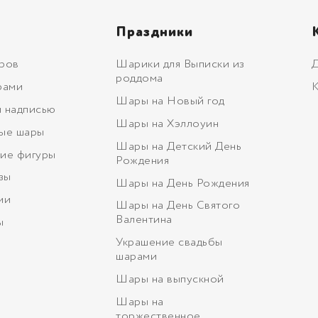
Праздники
ров
Шарики для Выписки из
Д
роддома
рами
К
Шары на Новый год
 надписью
Шары на Хэллоуин
ые шары
Шары на Детский День
ие фигуры
Рождения
зы
Шары на День Рождения
ми
Шары на День Святого
Валентина
ы
Украшение свадьбы
шарами
Шары на выпускной
Шары на
торжественное