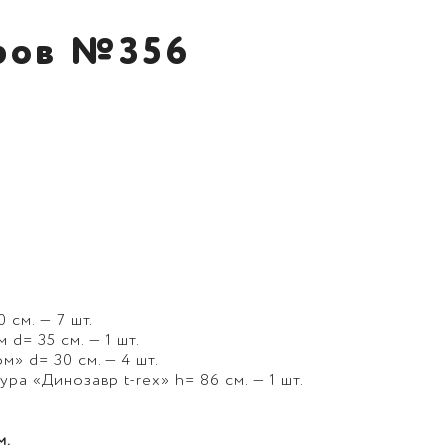
ров №356
 см. — 7 шт.
d= 35 см. — 1 шт.
» d= 30 см. — 4 шт.
ра «Динозавр t-rex» h= 86 см. — 1 шт.
м.