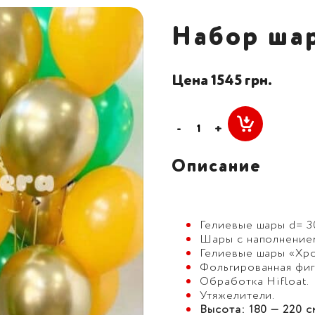
Набор ша
Цена 1545 грн.
-
+
Описание
Гелиевые шары d= 30
Шары с наполнением 
Гелиевые шары «Хром
Фольгированная фигу
Обработка Hifloat.
Утяжелители.
Высота: 180 — 220 с