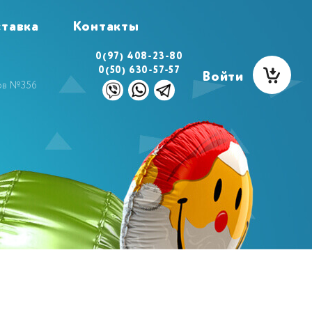
тавка
Контакты
0(97) 408-23-80
0(50) 630-57-57
Войти
ов №356