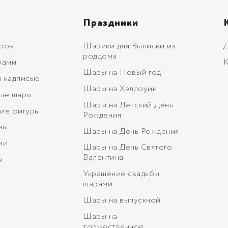
Праздники
ров
Шарики для Выписки из
Д
роддома
рами
К
Шары на Новый год
 надписью
Шары на Хэллоуин
ые шары
Шары на Детский День
ие фигуры
Рождения
зы
Шары на День Рождения
ми
Шары на День Святого
Валентина
ы
Украшение свадьбы
шарами
Шары на выпускной
Шары на
торжественное