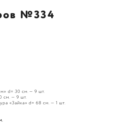
ров №334
» d= 30 см. — 9 шт.
 см. — 9 шт.
ра «Зайка» d= 68 см. — 1 шт.
м.