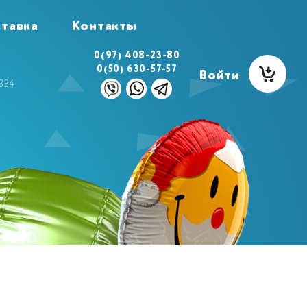
тавка
Контакты
0(97) 408-23-80
0(50) 630-57-57
Войти
334