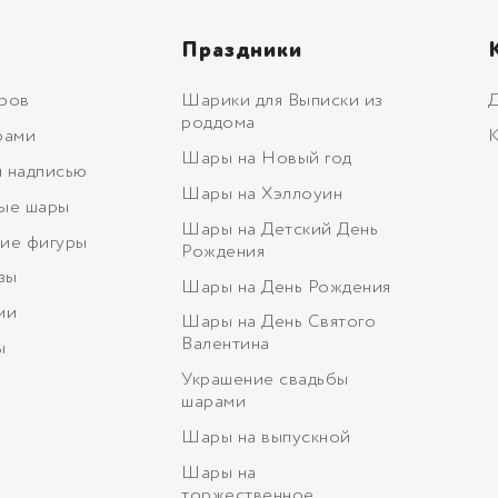
Праздники
ров
Шарики для Выписки из
Д
роддома
рами
К
Шары на Новый год
 надписью
Шары на Хэллоуин
ые шары
Шары на Детский День
ие фигуры
Рождения
зы
Шары на День Рождения
ми
Шары на День Святого
Валентина
ы
Украшение свадьбы
шарами
Шары на выпускной
Шары на
торжественное