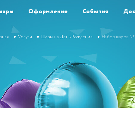
шары
Оформление
События
Дос
авная
Услуги
Шары на День Рождения
Набор шаров №