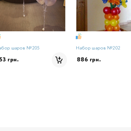
абор шаров №205
Набор шаров №202
553 грн.
 886 грн.