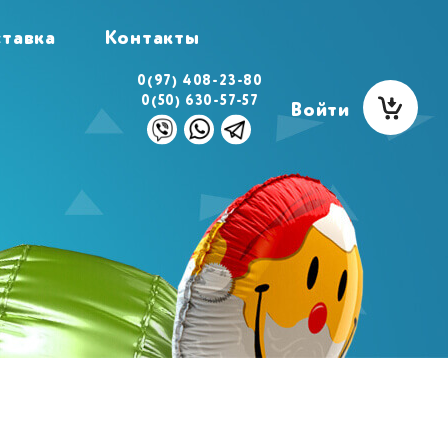
тавка
Контакты
0(97) 408-23-80
0(50) 630-57-57
Войти