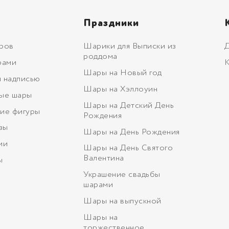
Праздники
ров
Шарики для Выписки из
Д
роддома
рами
К
Шары на Новый год
 надписью
Шары на Хэллоуин
ые шары
Шары на Детский День
ие фигуры
Рождения
зы
Шары на День Рождения
ми
Шары на День Святого
Валентина
ы
Украшение свадьбы
шарами
Шары на выпускной
Шары на
торжественное