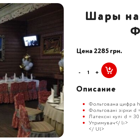
Шары на
Ф
Цена 2285 грн.
-
+
Описание
Фольгована цифра h 
Фольговані зірки d =
Латексні кулі d = 30
Утримувач</ li>
</ Ul>