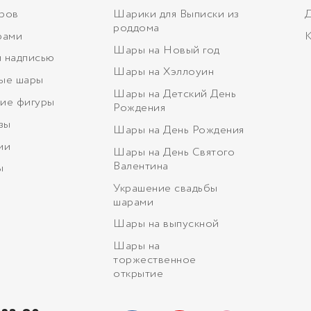
ров
Шарики для Выписки из
Д
роддома
рами
К
Шары на Новый год
 надписью
Шары на Хэллоуин
ые шары
Шары на Детский День
ие фигуры
Рождения
зы
Шары на День Рождения
ми
Шары на День Святого
Валентина
ы
Украшение свадьбы
шарами
Шары на выпускной
Шары на
торжественное
открытие