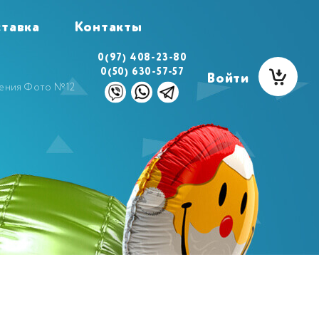
тавка
Контакты
0(97) 408-23-80
0(50) 630-57-57
Войти
дения Фото №12