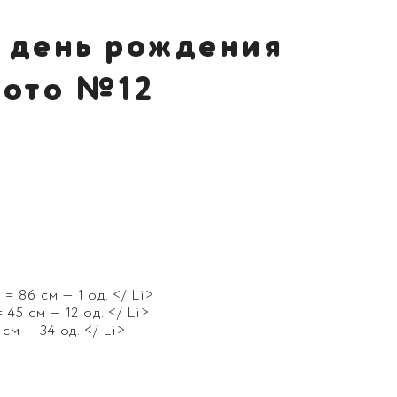
 день рождения
ото №12
= 86 см — 1 од. </ Li>
 45 см — 12 од. </ Li>
 см — 34 од. </ Li>