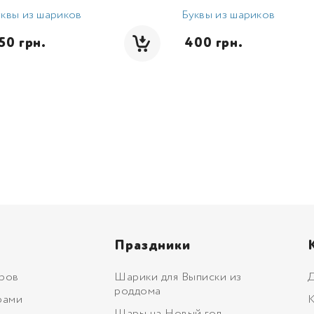
квы из шариков
Буквы из шариков
550 грн.
 400 грн.
Праздники
ров
Шарики для Выписки из
Д
роддома
рами
К