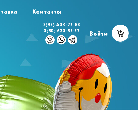
тавка
Контакты
0(97) 408-23-80
0(50) 630-57-57
Войти