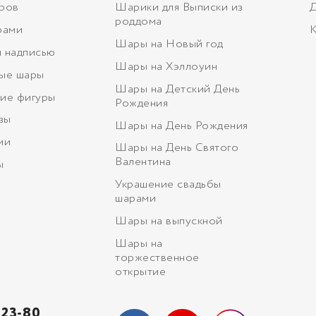
ров
Шарики для Выписки из
Д
роддома
рами
К
Шары на Новый год
 надписью
Шары на Хэллоуин
ые шары
Шары на Детский День
ие фигуры
Рождения
зы
Шары на День Рождения
ми
Шары на День Святого
Валентина
ы
Украшение свадьбы
шарами
Шары на выпускной
Шары на
торжественное
открытие
-23-80