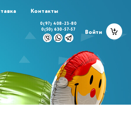
тавка
Контакты
0(97) 408-23-80
0(50) 630-57-57
Войти