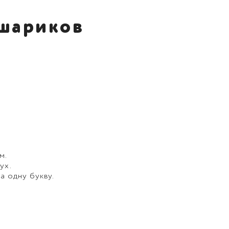
 шариков
м.
ух.
а одну букву.