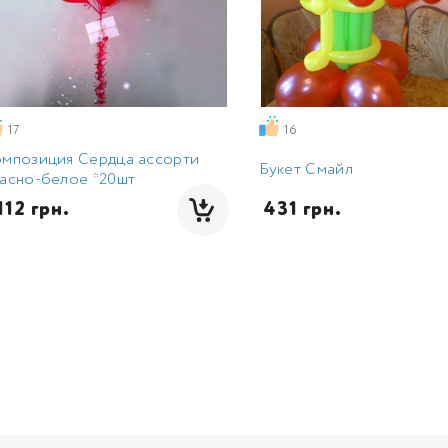
17
16
омпозиция Сердца ассорти
Букет Смайл
асно-белое *20шт
1112 грн.
 431 грн.