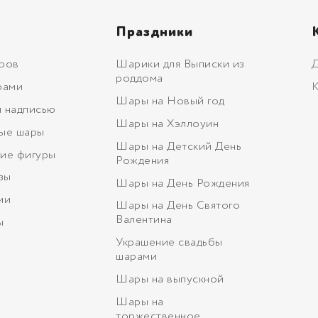
Праздники
ров
Шарики для Выписки из
Д
роддома
рами
К
Шары на Новый год
 надписью
Шары на Хэллоуин
ые шары
Шары на Детский День
ие фигуры
Рождения
зы
Шары на День Рождения
ми
Шары на День Святого
Валентина
ы
Украшение свадьбы
шарами
Шары на выпускной
Шары на
торжественное