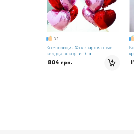
32
Композиция Фольгированные
К
сердца ассорти *6шт
кр
 804 грн.
 