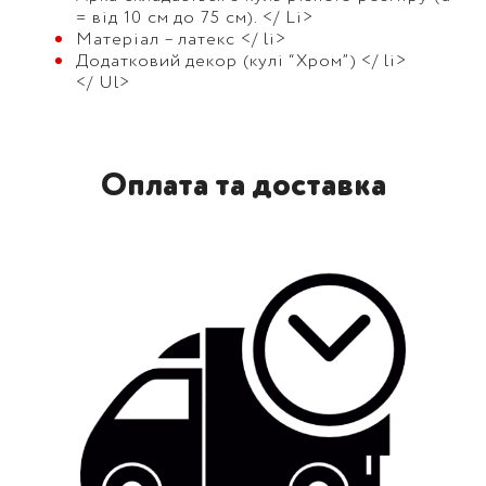
= від 10 см до 75 см). </ Li>
Матеріал – латекс </ li>
Додатковий декор (кулі “Хром”) </ li>
</ Ul>
Оплата та доставка