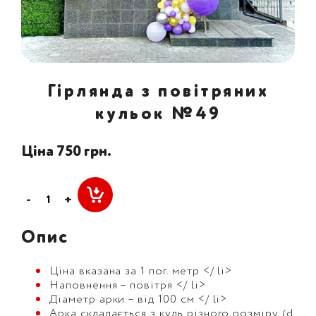
Гірлянда з повітряних
кульок №49
Ціна 750 грн.
-
+
Опис
Ціна вказана за 1 пог. метр </ li>
Наповнення – повітря </ li>
Діаметр арки – від 100 см </ li>
Арка складається з куль різного розміру (d