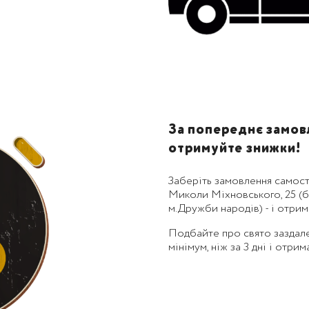
За попереднє замовл
отримуйте знижки!
Заберіть замовлення самост
Миколи Міхновського, 25 (бу
м.Дружби народів) - і отри
Подбайте про свято заздал
мінімум, ніж за 3 дні і отри