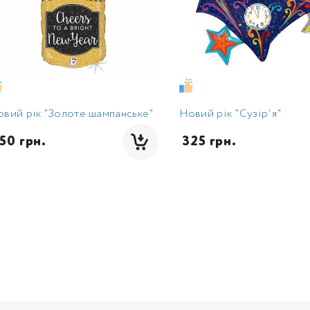
вий рік "Золоте шампанське"
Новий рік "Сузір'я"
350 грн.
 325 грн.