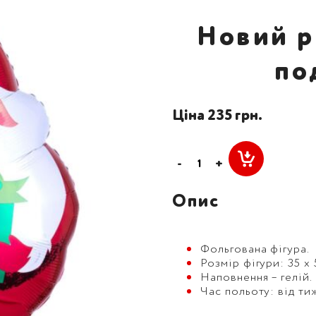
Новий р
по
Ціна 235 грн.
-
+
Опис
Фольгована фігура.
Розмір фігури: 35 х 
Наповнення – гелій.
Час польоту: від ти