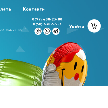
плата
Контакти
0(97) 408-23-80
0(50) 630-57-57
Увійти
з з подарунком”