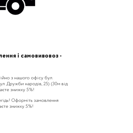
ення і самовивовоз -
ійно з нашого офісу бул.
л. Дружби народів, 25) (30м від
маєте знижку 5%!
егідь! Оформіть замовлення
маєте знижку 5%!