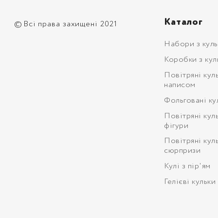
Каталог
©
Всі права захищені 2021
Набори з кул
Коробки з кул
Повітряні кул
написом
Фольговані ку
Повітряні кул
фігури
Повітряні кул
сюрпризи
Кулі з пір'ям
Гелієві кульки