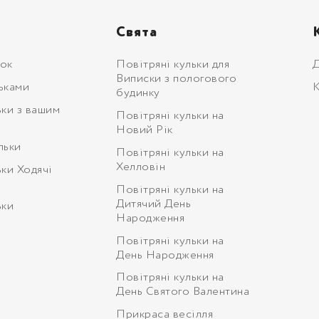
Свята
ьок
Повітряні кульки для
Д
Виписки з пологового
ьками
К
будинку
ьки з вашим
Повітряні кульки на
Новий Рік
льки
Повітряні кульки на
Хелловін
ьки Ходячі
Повітряні кульки на
Дитячий День
ьки
Народження
Повітряні кульки на
День Народження
Повітряні кульки на
День Святого Валентина
Прикраса весілля