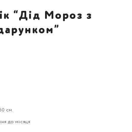
ік “Дід Мороз з
дарунком”
50 см.
жня до місяця