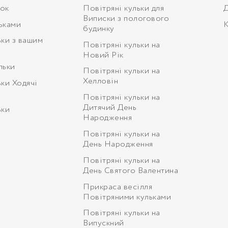
ьок
Повітряні кульки для
Д
Виписки з пологового
ьками
К
будинку
ьки з вашим
Повітряні кульки на
Новий Рік
льки
Повітряні кульки на
Хелловін
ьки Ходячі
Повітряні кульки на
Дитячий День
ьки
Народження
Повітряні кульки на
День Народження
Повітряні кульки на
День Святого Валентина
Прикраса весілля
Повітряними кульками
Повітряні кульки на
Випускний