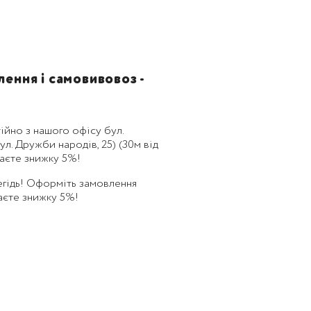
ення і самовивовоз -
ійно з нашого офісу бул.
л. Дружби народів, 25) (30м від
маєте знижку 5%!
егідь! Оформіть замовлення
маєте знижку 5%!