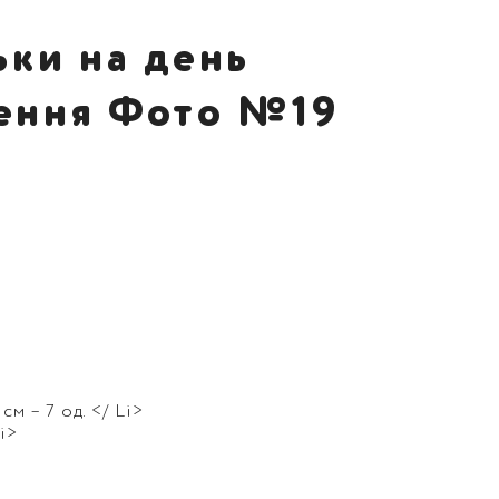
ьки на день
ення Фото №19
см – 7 од. </ Li>
li>