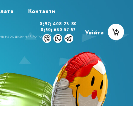
плата
Контакти
0(97) 408-23-80
0(50) 630-57-57
Увійти
день народження Фото №19