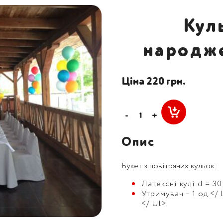
Кул
народж
Ціна 220 грн.
-
+
Опис
Букет з повітряних кульок:
Латексні кулі d = 30 
Утримувач – 1 од.</ 
</ Ul>