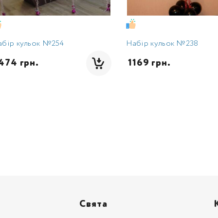
абір кульок №254
Набір кульок №238
1474 грн.
 1169 грн.
Свята