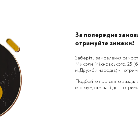
За попереднє замовл
отримуйте знижки!
Заберіть замовлення самост
Миколи Міхновського, 25 (бу
м.Дружби народів) - і отри
Подбайте про свято заздал
мінімум, ніж за 3 дні і отри