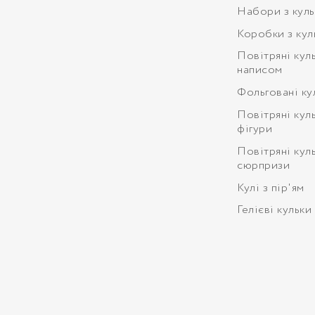
Набори з кул
Коробки з кул
Повітряні кул
написом
Фольговані ку
Повітряні кул
фігури
Повітряні кул
сюрпризи
Кулі з пір'ям
Гелієві кульки